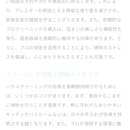
い頑固な汚れやカビを徹底的に除去します。これによ
心地よい空間でリフレッシュする方法
り、アレルギーの原因となる微細な埃や菌を減少させ、
クリーニングがもたらす気分転換効果
家族全員の健康を守ることができます。また、定期的な
プロの技術で心身をリセットする
プロクリーニングの導入は、住まいの美しさと機能性を
日常の疲れを癒すクリーニングの工夫
保ち、資産価値を長期的に維持する効果があります。さ
清掃を通じたマインドフルネスの実践
らに、プロの技術を活用することにより、掃除のストレ
スを軽減し、心にゆとりをもたらすことも可能です。
リフレッシュタイムを演出する清掃の秘訣
クリーニング効果を持続させるコツ
ハウスクリーニングの効果を長期間持続させるために
は、いくつかのコツがあります。まず、普段からこまめ
に掃除を行うことが重要です。特に汚れがたまりやすい
キッチンやバスルームなどは、日々の手入れが効果を持
続させる鍵となります。また、プロが使用する環境に優