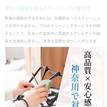
家族の健康を守るクリーニングの重要性
家族の健康を守るためには、定期的なハウスクリーニン
グが欠かせません。プロのクリーニングサービスを利用
することで、住まいの空気中に浮遊するアレルゲンや細
菌を効果的に除去し、清浄な空間を保つことができま
す。特に、幼い子供や高齢者がいる家庭では、免疫力が
低下しやすいため、より一層の注意が必要です。プロの
技術は、効果的な衛生管理を実現し、健康的な住環境を
提供します。このように、ハウスクリーニングは、家族
全員が健康で快適な生活を送るための基盤を築く重要な
役割を担っています。