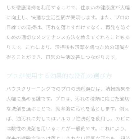
サービス内容と料金の見極め方
した徹底清掃を利用することで、住まいの健康度が大幅
地域に密着したサービスの選び方
に向上し、快適な生活空間が実現します。また、プロの
口コミとレビューから見るサービス評価
目線での清掃は、汚れを落とすだけでなく、再発を防ぐ
契約前に確認すべきクリーニング保証
ための適切なメンテナンス方法を教えてくれることもあ
エコフレンドリーなサービス選択のポイン
ります。これにより、清掃後も清潔を保つための知識を
ト
得ることができ、日常の生活改善につながります。
プロの技で叶えるハウスクリーニングの新しい
プロが使用する効果的な洗剤の選び方
楽しみ方
清掃を楽しむための心構え
ハウスクリーニングでのプロの洗剤選びは、清掃効果を
プロの技術で新たな発見を楽しむ
大幅に高める鍵です。プロは、汚れの種類に応じた適切
な洗剤を選ぶことで、効率的に汚れを落とします。例え
クリーニングを趣味の一環に取り入れる方
ば、油汚れに対してはアルカリ性洗剤を使用し、カビに
法
は酸性の洗剤を用いることが一般的です。これにより、
家族と一緒に清掃を楽しむコツ
従来の掃除方法では落としきれない頑固な汚れも、短時