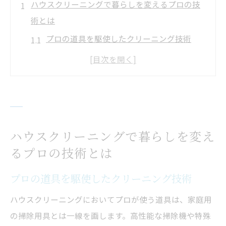
ハウスクリーニングで暮らしを変えるプロの技
術とは
プロの道具を駆使したクリーニング技術
専門清掃員が持つ知識と経験の違い
家庭では難しい場所の徹底清掃
プロが使用する効果的な洗剤の選び方
長期的な住環境改善を目指した清掃
クリーニング効果を持続させるコツ
ハウスクリーニングで暮らしを変え
プロによるハウスクリーニングで得られる3つの
るプロの技術とは
メリット
プロの道具を駆使したクリーニング技術
時間と労力の大幅な節約
ハウスクリーニングにおいてプロが使う道具は、家庭用
健康的な住環境への貢献
の掃除用具とは一線を画します。高性能な掃除機や特殊
家財の長寿命化を実現する方法