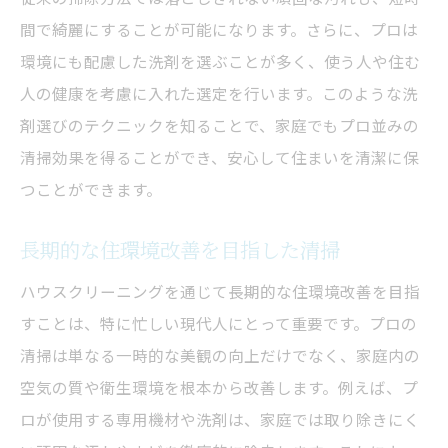
プロと一緒に学ぶ清掃のテクニック
間で綺麗にすることが可能になります。さらに、プロは
清掃後の達成感を味わうための工夫
環境にも配慮した洗剤を選ぶことが多く、使う人や住む
ハウスクリーニングがもたらす生活の質の向上
人の健康を考慮に入れた選定を行います。このような洗
高品質な生活を支える清掃の役割
剤選びのテクニックを知ることで、家庭でもプロ並みの
清掃が家庭環境に与える影響
清掃効果を得ることができ、安心して住まいを清潔に保
プロの目線で生活空間を見直す方法
つことができます。
清掃を通じた家族のコミュニケーション促
長期的な住環境改善を目指した清掃
進
ハウスクリーニングを通じて長期的な住環境改善を目指
健康的なライフスタイルを支えるクリーニ
すことは、特に忙しい現代人にとって重要です。プロの
ング
清掃は単なる一時的な美観の向上だけでなく、家庭内の
清掃による生活の充実感向上
空気の質や衛生環境を根本から改善します。例えば、プ
ハウスクリーニングを通じた心身のリフレッシ
ロが使用する専用機材や洗剤は、家庭では取り除きにく
ュ法