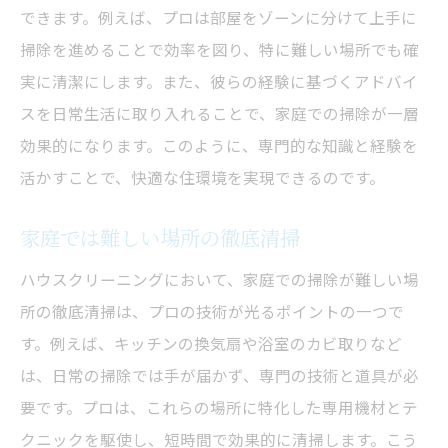
できます。例えば、プロは部屋をゾーンに分けて上手に
プロのハウスクリーニングで日常のストレスを
掃除を進めることで効率を図り、特に難しい場所でも確
軽減する
実に清潔にします。また、彼らの経験に基づくアドバイ
ストレスフリーな住まいを作る清掃の工夫
スを日常生活に取り入れることで、家庭での掃除が一層
プロの技術で得られる精神的な安心感
効果的になります。このように、専門的な知識と経験を
清掃がもたらすリラクゼーション効果
活かすことで、快適な住環境を実現できるのです。
生活のクオリティを上げるための清掃法
家庭では難しい場所の徹底清掃
定期清掃で得る生活リズムの安定
メンタルヘルスに効果的なクリーニングア
ハウスクリーニングにおいて、家庭での掃除が難しい場
プローチ
所の徹底清掃は、プロの技術が光るポイントの一つで
す。例えば、キッチンの換気扇や浴室のカビ取りなど
ハウスクリーニングサービスを選ぶ際の重要ポ
は、日常の掃除では手が届かず、専門の技術と道具が必
イント
要です。プロは、これらの場所に特化した専用機材とテ
信頼できるプロを見分ける5つのポイント
クニックを駆使し、短時間で効果的に清掃します。こう