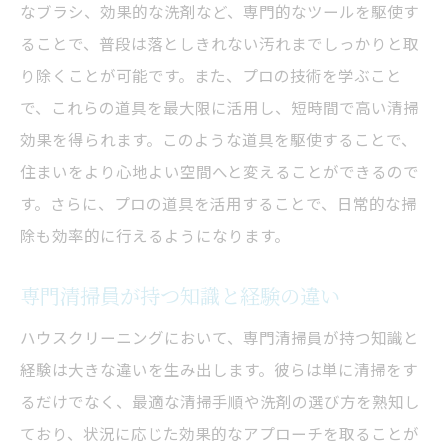
なブラシ、効果的な洗剤など、専門的なツールを駆使す
プロの清掃がもたらす心理的効果
ることで、普段は落としきれない汚れまでしっかりと取
清潔な住まいが与える安心感
り除くことが可能です。また、プロの技術を学ぶこと
家族の健康を守るクリーニングの重要性
で、これらの道具を最大限に活用し、短時間で高い清掃
ハウスクリーニングで心地よい空間を手に入れ
効果を得られます。このような道具を駆使することで、
る方法
住まいをより心地よい空間へと変えることができるので
プロに任せるクリーニング計画の立て方
す。さらに、プロの道具を活用することで、日常的な掃
季節ごとのおすすめクリーニングポイント
除も効率的に行えるようになります。
リラックス空間を作るための清掃テクニッ
専門清掃員が持つ知識と経験の違い
ク
インテリアと調和する清掃のヒント
ハウスクリーニングにおいて、専門清掃員が持つ知識と
経験は大きな違いを生み出します。彼らは単に清掃をす
継続的な清掃で得る快適な住環境
るだけでなく、最適な清掃手順や洗剤の選び方を熟知し
アロマを活用したリラックス効果のある清
ており、状況に応じた効果的なアプローチを取ることが
掃