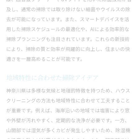
掃除を通じた地域コミュニティの形成
及し、通常の掃除では取り除けない細菌やウイルスの除
神奈川県での掃除文化の新たな提案
去が可能になっています。また、スマートデバイスを活
ハウスクリーニングで住まいを快適にする秘訣
用した掃除スケジュールの最適化や、AIによる効率的な
掃除で空間を快適にするアプローチ
掃除プランニングも注目されています。これらの新技術
家の中の空気をクリアに保つ方法
により、掃除の質と効率が飛躍的に向上し、住まいの快
季節ごとの掃除スケジュールの立て方
適さを一層高めることが可能です。
掃除で実現するインテリアコーディネート
地域特性に合わせた掃除アイデア
持続可能な掃除習慣の確立
神奈川県は多様な気候と地理的特徴を持つため、ハウス
掃除後の快適さを長持ちさせる方法
クリーニングの方法も地域特性に合わせて工夫すること
神奈川県でのハウスクリーニングをもっと楽し
が重要です。例えば、海岸沿いの地域では塩害により窓
むための提案
や外壁が汚れやすく、定期的な洗浄が必要です。一方、
地域のプロと連携した掃除イベントの企画
山間部では湿気が多くカビが発生しやすいため、除湿機
神奈川県のクリーニングツアーの提案