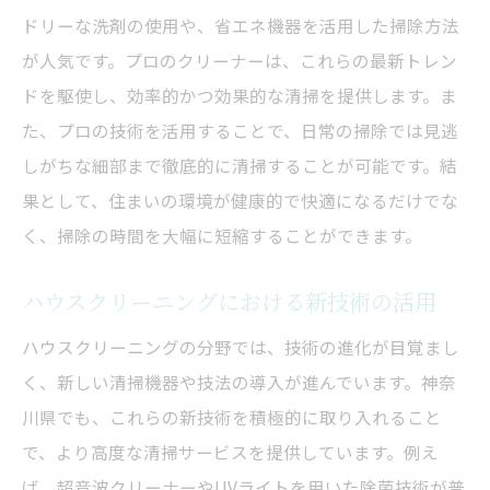
リラックス効果を高める掃除音楽の活用
ドリーな洗剤の使用や、省エネ機器を活用した掃除方法
クリーニングセラピーの効果と実践法
が人気です。プロのクリーナーは、これらの最新トレン
掃除を通じたマインドフルネスの取り入れ
ドを駆使し、効率的かつ効果的な清掃を提供します。ま
方
た、プロの技術を活用することで、日常の掃除では見逃
ストレス解消につながる掃除の習慣化
しがちな細部まで徹底的に清掃することが可能です。結
掃除を楽しむ心理学的アプローチ
果として、住まいの環境が健康的で快適になるだけでな
神奈川県で見つける楽しさを増す掃除の新常識
く、掃除の時間を大幅に短縮することができます。
神奈川県発の掃除アイデアコンペティショ
ハウスクリーニングにおける新技術の活用
ン
地域限定の掃除イベント参加体験
ハウスクリーニングの分野では、技術の進化が目覚まし
く、新しい清掃機器や技法の導入が進んでいます。神奈
掃除をテーマにした神奈川県のアート展示
川県でも、これらの新技術を積極的に取り入れること
地元の素材を活かしたクリーニングプロジ
で、より高度な清掃サービスを提供しています。例え
ェクト
ば、超音波クリーナーやUVライトを用いた除菌技術が普