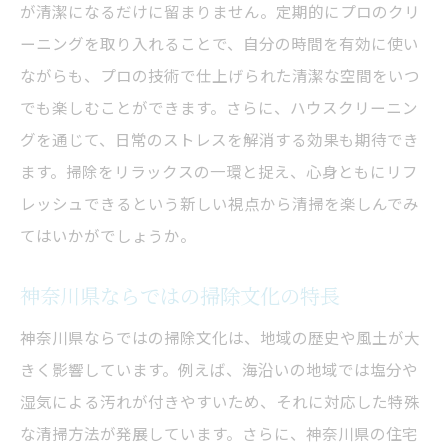
が清潔になるだけに留まりません。定期的にプロのクリ
地域行事と連携した掃除イベントの開催
ーニングを取り入れることで、自分の時間を有効に使い
神奈川ならではの掃除ツールの活用法
ながらも、プロの技術で仕上げられた清潔な空間をいつ
観光地を取り入れた掃除の新スタイル
でも楽しむことができます。さらに、ハウスクリーニン
地域の伝統を活かしたクリーニングテクニ
グを通じて、日常のストレスを解消する効果も期待でき
ック
ます。掃除をリラックスの一環と捉え、心身ともにリフ
忙しい日常に役立つハウスクリーニングの効率
レッシュできるという新しい視点から清掃を楽しんでみ
化アイデア
てはいかがでしょうか。
時間短縮のための掃除計画術
神奈川県ならではの掃除文化の特長
効率的な掃除グッズの選び方
日常生活に組み込む掃除習慣
神奈川県ならではの掃除文化は、地域の歴史や風土が大
プロの技術による時短掃除テクニック
きく影響しています。例えば、海沿いの地域では塩分や
湿気による汚れが付きやすいため、それに対応した特殊
家族全員でできる掃除の分担法
な清掃方法が発展しています。さらに、神奈川県の住宅
忙しい人のための掃除チェックリスト