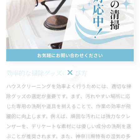
り組むことがポイントです。特に週末や休暇中にまとめ
て掃除する方には、この計画術が役立ちます。また、掃
除を楽しくするための工夫として、時間を決めて音楽を
かけながら行うと、一石二鳥の効果が期待できます。神
奈川県では、地域特有の気候を考慮した掃除方法も意識
すると、より効果的に作業を進めることが可能です。
お気軽にお問い合わせください
お気軽にお問い合わせください
効率的な掃除グッズの選び方
ハウスクリーニングを効率よく行うためには、適切な掃
除グッズの選定が重要です。まず、汚れやすい場所に応
じた専用の洗剤や道具を揃えることで、作業の効率が飛
躍的に向上します。例えば、頑固な汚れには強力なクレ
ンザーを、デリケートな素材には優しい成分の洗剤を選
ぶことが推奨されます。また、神奈川県特有の湿気の多