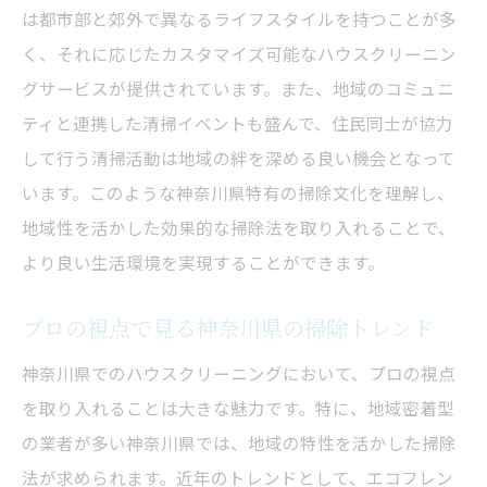
は都市部と郊外で異なるライフスタイルを持つことが多
プロの技術でハウスクリーニングを楽しくする
く、それに応じたカスタマイズ可能なハウスクリーニン
コツ
グサービスが提供されています。また、地域のコミュニ
プロの掃除技術を家庭で活かす方法
ティと連携した清掃イベントも盛んで、住民同士が協力
掃除のプロから学ぶ楽しいテクニック
して行う清掃活動は地域の絆を深める良い機会となって
クリーニングサービスを上手に利用するコ
います。このような神奈川県特有の掃除文化を理解し、
ツ
地域性を活かした効果的な掃除法を取り入れることで、
掃除のプロと一緒に学ぶワークショップ
より良い生活環境を実現することができます。
プロ仕様の掃除道具を家庭で活用する
プロの視点で見る神奈川県の掃除トレンド
プロの清掃員が教える掃除の成功事例
神奈川県でのハウスクリーニングにおいて、プロの視点
ストレス解消の一環としてのハウスクリーニン
を取り入れることは大きな魅力です。特に、地域密着型
グの魅力
の業者が多い神奈川県では、地域の特性を活かした掃除
掃除で心を整えるメソッド
法が求められます。近年のトレンドとして、エコフレン