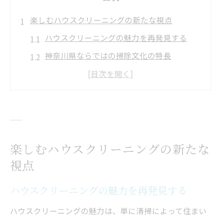
楽しむハウスクリーニングの新たな視点
ハウスクリーニングの魅力を再発見する
神奈川県ならではの掃除文化の特長
プロの視点で見る神奈川県の掃除トレンド
ハウスクリーニングにおける新技術の活用
地域特性に合わせた掃除アイデア
神奈川県の家庭での掃除の新しい役割
ハウスクリーニングを楽しむための神奈川県の
楽しむハウスクリーニングの新たな
地域特性活用法
視点
地域の気候を活かした掃除方法
ハウスクリーニングの魅力を再発見する
神奈川県の自然素材を利用したクリーニン
ハウスクリーニングの魅力は、単に清掃によって住まい
グ