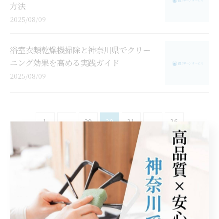
方法
2025/08/09
浴室衣類乾燥機掃除と神奈川県でクリー
ニング効果を高める実践ガイド
2025/08/09
1
...
29
30
31
...
36
カテゴリー
Categories
全てのカテゴリー
エアコンの知識