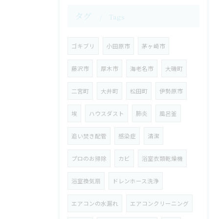
タグ
Tags
ゴキブリ
小田原市
茅ヶ崎市
藤沢市
厚木市
海老名市
大磯町
二宮町
大井町
松田町
伊勢原市
埃
ハウスダスト
肺炎
風呂釜
追い焚き配管
感染症
清潔
プロのお掃除
カビ
浴室衣類乾燥機
浴室換気扇
ドレンホース洗浄
エアコンの水漏れ
エアコンクリーニング