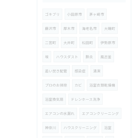
ゴキブリ
小田原市
茅ヶ崎市
藤沢市
厚木市
海老名市
大磯町
二宮町
大井町
松田町
伊勢原市
埃
ハウスダスト
肺炎
風呂釜
追い焚き配管
感染症
清潔
プロのお掃除
カビ
浴室衣類乾燥機
浴室換気扇
ドレンホース洗浄
エアコンの水漏れ
エアコンクリーニング
神奈川
ハウスクリーニング
浴室