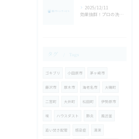
2025/12/11
効果抜群！プロの洗濯機クリーニング！
タグ
Tags
ゴキブリ
小田原市
茅ヶ崎市
藤沢市
厚木市
海老名市
大磯町
二宮町
大井町
松田町
伊勢原市
埃
ハウスダスト
肺炎
風呂釜
追い焚き配管
感染症
清潔