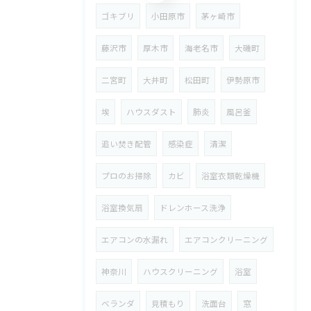
ゴキブリ
小田原市
茅ヶ崎市
藤沢市
厚木市
海老名市
大磯町
二宮町
大井町
松田町
伊勢原市
埃
ハウスダスト
肺炎
風呂釜
追い焚き配管
感染症
清潔
プロのお掃除
カビ
浴室衣類乾燥機
浴室換気扇
ドレンホース洗浄
エアコンの水漏れ
エアコンクリーニング
神奈川
ハウスクリーニング
浴室
ベランダ
見積もり
洗面台
窓