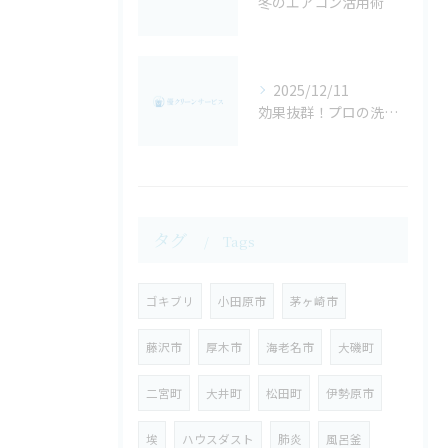
冬のエアコン活用術
2025/12/11
効果抜群！プロの洗濯機クリーニング！
タグ
Tags
ゴキブリ
小田原市
茅ヶ崎市
藤沢市
厚木市
海老名市
大磯町
二宮町
大井町
松田町
伊勢原市
埃
ハウスダスト
肺炎
風呂釜