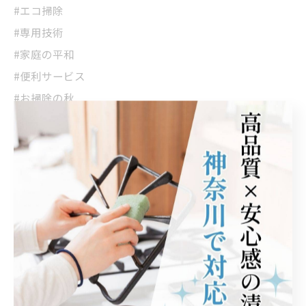
#エコ掃除
#専用技術
#家庭の平和
#便利サービス
#お掃除の秋
#定期メンテナンス
--------------------------------------------------------------------
--
優クリーンサービス
神奈川県平塚市中原
電話番号 : 090-6393-8339
神奈川でレンジフードの清掃