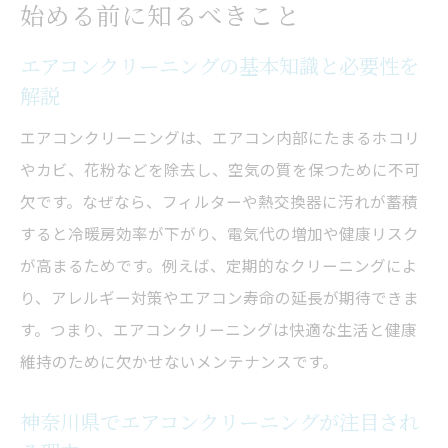
始める前に知るべきこと
準備ポイント
エアコンクリーニングで快適な住環境を実
エアコンクリーニングの基本知識と必要性を
解説
現する方法
おすすめのエアコンクリーニングタイミン
エアコンクリーニングは、エアコン内部にたまるホコリ
グと注意点
やカビ、花粉などを除去し、空気の質を保つために不可
自分でできるエアコンクリーニングの基本手順
欠です。なぜなら、フィルターや熱交換器に汚れが蓄積
を解説
すると冷暖房効率が下がり、電気代の増加や健康リスク
エアコンクリーニング初心者でもできる手
が高まるためです。例えば、定期的なクリーニングによ
順を丁寧に紹介
り、アレルギー対策やエアコン寿命の延長が期待できま
す。つまり、エアコンクリーニングは快適な生活と健康
エアコンクリーニングに使う道具と選び方
維持のために欠かせないメンテナンスです。
のポイント
自分で行うエアコンクリーニングの安全対
神奈川県でエアコンクリーニングが注目され
策と注意点