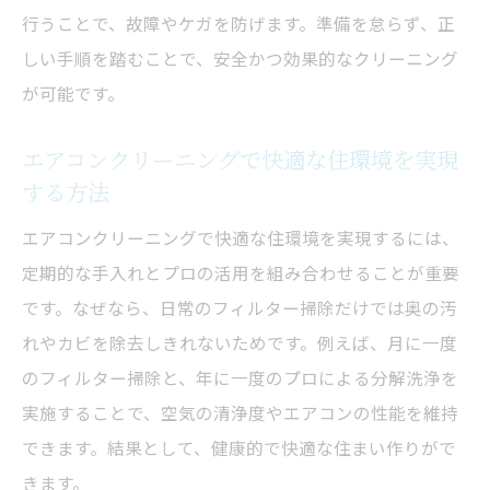
費用対効果で選ぶエアコンクリーニングの
行うことで、故障やケガを防げます。準備を怠らず、正
最適解
しい手順を踏むことで、安全かつ効果的なクリーニング
エアコンクリーニングの信頼性と安全性の
が可能です。
違いを解説
エアコンクリーニングで快適な住環境を実現
自分で掃除する場合と業者依頼で起こりや
する方法
すい失敗例
エアコンクリーニングの選び方と生活環境
エアコンクリーニングで快適な住環境を実現するには、
への影響
定期的な手入れとプロの活用を組み合わせることが重要
業者選びのポイントと神奈川県における注意点
です。なぜなら、日常のフィルター掃除だけでは奥の汚
とは
れやカビを除去しきれないためです。例えば、月に一度
のフィルター掃除と、年に一度のプロによる分解洗浄を
エアコンクリーニング業者選びで失敗しな
実施することで、空気の清浄度やエアコンの性能を維持
いための基準
できます。結果として、健康的で快適な住まい作りがで
神奈川県で信頼できるエアコンクリーニン
きます。