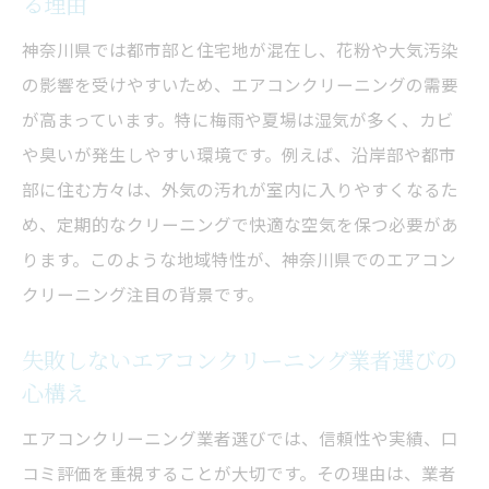
る理由
洗剤の選び方とエコなエアコンクリーニン
神奈川県では都市部と住宅地が混在し、花粉や大気汚染
グ方法
の影響を受けやすいため、エアコンクリーニングの需要
エアコンクリーニングの手順と効率的な進
が高まっています。特に梅雨や夏場は湿気が多く、カビ
め方のコツ
や臭いが発生しやすい環境です。例えば、沿岸部や都市
失敗しない自分でできるエアコンクリーニ
部に住む方々は、外気の汚れが室内に入りやすくなるた
ングの極意
め、定期的なクリーニングで快適な空気を保つ必要があ
手軽に実践できる掃除方法でエアコンを快適に
ります。このような地域特性が、神奈川県でのエアコン
保つコツ
クリーニング注目の背景です。
日常のエアコンクリーニングで快適さをキ
ープする方法
失敗しないエアコンクリーニング業者選びの
心構え
手軽に始められるエアコンクリーニングの
時短テクニック
エアコンクリーニング業者選びでは、信頼性や実績、口
毎日の掃除でエアコンの汚れを予防するコ
コミ評価を重視することが大切です。その理由は、業者