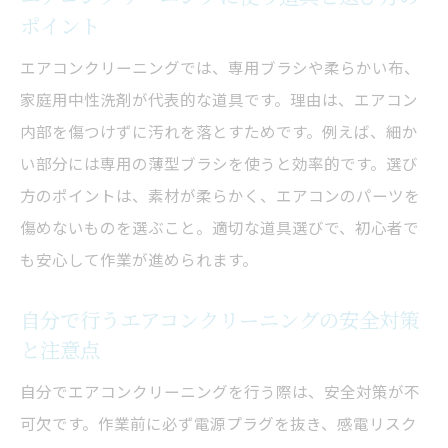
ポイント
自分でエアコンクリーニングする際の注意
点まとめ
エアコンクリーニングでは、専用ブラシや柔らかい布、
業者選びでよくある失敗と対策方法を紹介
家庭用中性洗剤が代表的な道具です。理由は、エアコン
エアコンクリーニングでトラブルを防ぐ安
内部を傷つけずに汚れを落とすためです。例えば、細か
全対策
い部分には専用の薄型ブラシを使うと効率的です。選び
方のポイントは、素材が柔らかく、エアコンのパーツを
口コミでわかったエアコンクリーニングの
傷めないものを選ぶこと。適切な道具選びで、初心者で
落とし穴
も安心して作業が進められます。
安全にできるエアコンクリーニングの実践
ポイント
自分で行うエアコンクリーニングの安全対策
この記事で見つかる神奈川県で最適なエアコン
と注意点
掃除方法
自分でエアコンクリーニングを行う際は、安全対策が不
神奈川県で最適なエアコンクリーニングの
可欠です。作業前に必ず電源プラグを抜き、感電リスク
見つけ方