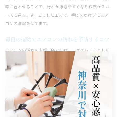
帯に合わせることで、汚れが浮きやすくなり作業がスム
ーズに進みます。こうした工夫で、手間をかけずにエア
コンの清潔を保てます。
毎日の掃除でエアコンの汚れを予防するコツ
エアコンの汚れを未然に防ぐには、日々のちょっとした
掃除がポイントです。例えば、室内でのほこり発生を減
らすために、床や家具の拭き掃除をこまめに行うことが
効果的です。さらに、エアコンの運転前後に外側を乾い
た布で拭くことで、汚れの付着を防げます。こうした日
常の小さな積み重ねが、エアコン内部のトラブル防止や
快適な空気環境の維持につながります。
エアコンクリーニングに役立つ便利グッズと