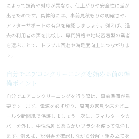
ツ
によって技術や対応が異なり、仕上がりや安全性に差が
エアコンクリーニングに役立つ便利グッズ
出るためです。具体的には、事前見積もりの明確さや、
と選び方
アフターサポートの有無を確認しましょう。例えば、過
去の利用者の声を比較し、専門資格や地域密着型の業者
エアコンクリーニングで清潔な空気環境を
を選ぶことで、トラブル回避や満足度向上につながりま
維持する
す。
自分でできる簡単なエアコンクリーニング
の習慣化
自分でエアコンクリーニングを始める前の準
エアコンクリーニング依頼と自分で掃除の違い
備ポイント
を徹底比較
自分でエアコンクリーニングを行う際は、事前準備が重
エアコンクリーニング依頼と自分掃除の効
要です。まず、電源を必ず切り、周囲の家具や床をビニ
果を比較
ールや新聞紙で保護しましょう。次に、フィルターやカ
業者依頼と自分で行うエアコンクリーニン
バーを外し、中性洗剤と柔らかいブラシを使って洗浄し
グのメリット
ます。例えば、説明書を確認しながら分解・組み立てを