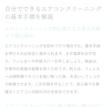
判断基準
自分でできるエアコンクリーニング
の基本手順を解説
エアコンクリーニング費用を抑えるポイン
トとは
エアコンクリーニング初心者でもできる手順
自分で掃除する場合の費用と業者依頼時の
を丁寧に紹介
違い
エアコンクリーニングを初めて行う場合でも、基本手順
エアコンクリーニングの費用対効果を最大
を押さえれば安全に進められます。まず電源を必ず切
化する方法
り、フィルターや外装カバーを外しましょう。理由は、
エアコンクリーニング料金とサービス内容
作業中の感電や故障を防ぐためです。例えば、フィルタ
の比較ポイント
ーは掃除機でホコリを吸い取った後、水洗いしてしっか
掃除の失敗例から学ぶ安全なエアコンクリーニ
り乾燥させます。この手順を守ることで、初心者でも無
ング術
理なくエアコン内部の汚れを除去できます。
エアコンクリーニング失敗例とその原因を
徹底解説
エアコンクリーニングに使う道具と選び方の