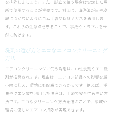
を排除しましょう。また、脚立を使う場合は安定した場
自分に合うエアコンクリーニング選択の基
所で使用することが重要です。例えば、洗浄液が目や皮
準とは
膚につかないようにゴム手袋や保護メガネを着用しま
暮らしに合わせたエアコンクリーニング活
す。これらの注意点を守ることで、事故やトラブルを未
用術を紹介
然に防げます。
エアコンクリーニングで快適な住環境を手
に入れる方法
洗剤の選び方とエコなエアコンクリーニング
方法
エアコンクリーニングの最新トレンドと選
び方のコツ
エアコンクリーニングに使う洗剤は、中性洗剤やエコ洗
神奈川県で実践できるエアコンクリーニン
剤が推奨されます。理由は、エアコン部品への影響を最
グのまとめ
小限に抑え、環境にも配慮できるからです。例えば、重
曹やクエン酸を利用した洗浄は、手軽で安全性も高い方
法です。エコなクリーニング方法を選ぶことで、家族や
環境に優しいエアコン掃除が実現できます。