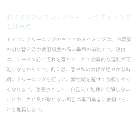
グ業者の特徴
口コミや評判から見たエアコンクリーニン
おすすめのエアコンクリーニングタイミング
グ業者の選び方
と注意点
エアコンクリーニング業者選定で注意すべ
エアコンクリーニングのおすすめタイミングは、冷暖房
き契約内容
の切り替え時や使用頻度の高い季節の前後です。理由
悪い口コミに注意したいエアコンクリーニ
は、シーズン前に汚れを落とすことで効率的な運転が可
ング業者の実態
能になるからです。例えば、春や秋の気候が穏やかな時
神奈川県のエアコンクリーニング業者比較
期にクリーニングを行うと、繁忙期を避けて依頼しやす
とおすすめ傾向
くなります。注意点として、自己流で無理に分解しない
エアコンクリーニングの費用目安やコスパ重視
ことや、カビ臭が取れない場合は専門業者に依頼するこ
の判断基準
とを推奨します。
エアコンクリーニングの料金相場と費用目
安を解説
コスパで選ぶエアコンクリーニングの賢い