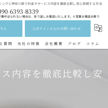
ニングと神奈川県で料金やサービス内容を徹底比較し安心依頼する方法
090-6393-8339
作業中出られない場合は、折り返しお電話いたします。※営業お電話お断り
ちら
公式ラインからのお問い合わせ
る質問
当社の特徴
会社概要
ブログ
コラム
レンジフード
ビス内容を徹底比較し安
水回り
キッチン
換気扇
トイレ