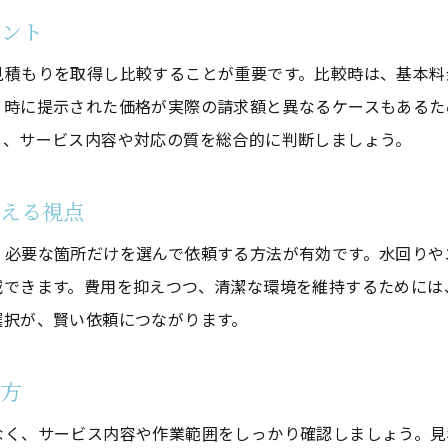
口コミ評価から見る費用対効果の実際
イント
ハウスクリーニング体験談で選び方を学ぶ
見積もりを取得し比較することが重要です。比較時は、基本料
安心して依頼できるハウスクリーニングの条件
り時に提示された価格が実際の請求額と異なるケースもあるた
依頼前に確認したい安心ポイント
し、サービス内容や対応の質を総合的に判断しましょう。
ハウスクリーニング業者の保証や保険を確認
トラブル回避のための契約内容チェック
考える視点
事前見積もりで納得のサービスを依頼
、必要な箇所だけを選んで依頼する方法が有効です。水回りや
アフターケアが充実した業者の選び方
減できます。費用を抑えつつ、清潔な環境を維持するためには
安心して任せられるハウスクリーニング体制
選択が、賢い依頼につながります。
け方
なく、サービス内容や作業範囲をしっかり確認しましょう。見