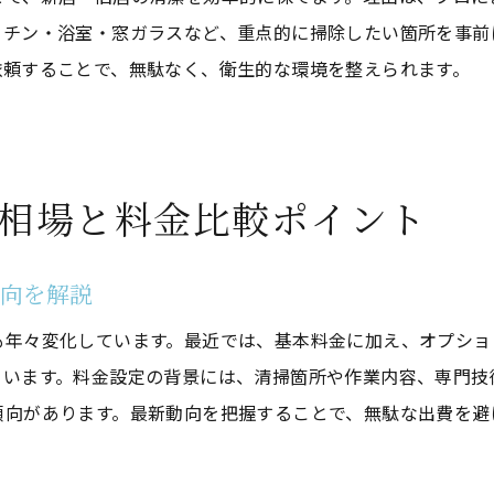
引っ越し時に役立つハウスクリーニング活用術
ッチン・浴室・窓ガラスなど、重点的に掃除したい箇所を事前
引っ越し前後のハウスクリーニング利用法
依頼することで、無駄なく、衛生的な環境を整えられます。
空室・在宅で異なる掃除内容を比較
引っ越し時におすすめのサービス選び
効率的に依頼できるハウスクリーニング
相場と料金比較ポイント
ハウスクリーニングで原状回復をサポート
引っ越し後の新生活を清潔に始めるポイント
傾向を解説
費用対効果で納得のハウスクリーニング体験へ
も年々変化しています。最近では、基本料金に加え、オプショ
ハウスクリーニングのコストパフォーマンス向上術
ています。料金設定の背景には、清掃箇所や作業内容、専門技
セット割引やキャンペーン活用の注意点
傾向があります。最新動向を把握することで、無駄な出費を避
納得できる費用でプロの掃除を体験
サービス内容と価格のバランスを重視