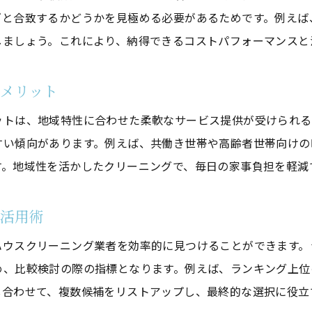
ズと合致するかどうかを見極める必要があるためです。例えば
安いハウスクリーニング業者の見分け方
しましょう。これにより、納得できるコストパフォーマンスと
神奈川県の料金相場と全国平均の違い
料金とサービス内容のバランスを見極める
メリット
信頼できるハウスクリーニング業者の見分け方
ットは、地域特性に合わせた柔軟なサービス提供が受けられる
口コミやランキングで信頼度をチェック
すい傾向があります。例えば、共働き世帯や高齢者世帯向けの
ハウスクリーニング業者の実績と対応力に注目
す。地域性を活かしたクリーニングで、毎日の家事負担を軽減
求人情報から読み取る業者の信頼性
ハウスクリーニングの資格や技術力を確認
の活用術
アフターサービス対応で業者を見極める
ハウスクリーニング業者を効率的に見つけることができます。
神奈川県内で選ばれる業者の特徴
め、比較検討の際の指標となります。例えば、ランキング上位
掃除範囲やサービス内容の違いを徹底解説
し合わせて、複数候補をリストアップし、最終的な選択に役立
ハウスクリーニングの掃除範囲と特徴を比較