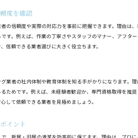
依頼できるサービス内容の具体例を紹介
信頼度を確認
プロの分解洗浄や高圧洗浄のメリット
業者の信頼度や実際の対応力を事前に把握できます。理由は、
引っ越し前後の掃除サービスの違い
らです。例えば、作業の丁寧さやスタッフのマナー、アフター
日常清掃とハウスクリーニングの違い
で、信頼できる業者選びに大きく役立ちます。
特殊な清掃サービスも選択肢に入れる
口コミを活用したハウスクリーニングの選び方
ツ
実際の利用者口コミで業者を比較
ング業者の社内体制や教育体制を知る手がかりになります。理
お気軽にお問い合わせください
お気軽にお問い合わせください
SNSや口コミサイトの信頼できる活用法
あるためです。例えば、未経験者歓迎か、専門資格取得を推奨
ランキング情報で人気業者をチェック
安心して依頼できる業者を見極めましょう。
口コミから読み解くサービス満足度
口コミに多いトラブル事例と対策法
用ポイント
口コミ情報で安心して依頼するコツ
とで、新居・旧居の清潔を効率的に保てます。理由は、プロに