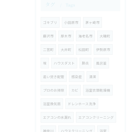
タグ
Tags
ゴキブリ
小田原市
茅ヶ崎市
藤沢市
厚木市
海老名市
大磯町
二宮町
大井町
松田町
伊勢原市
埃
ハウスダスト
肺炎
風呂釜
追い焚き配管
感染症
清潔
プロのお掃除
カビ
浴室衣類乾燥機
浴室換気扇
ドレンホース洗浄
エアコンの水漏れ
エアコンクリーニング
神奈川
ハウスクリーニング
浴室