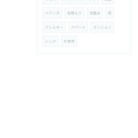
ベランダ
見積もり
洗面台
窓
アレルギー
アパート
マンション
シンク
平塚市