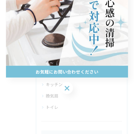
#小田原市
#肺炎
カテゴリー
Categories
全てのカテゴリー
レンジフード
お気軽にお問い合わせください
水回り
キッチン
お気軽にお問い合わせください
換気扇
トイレ