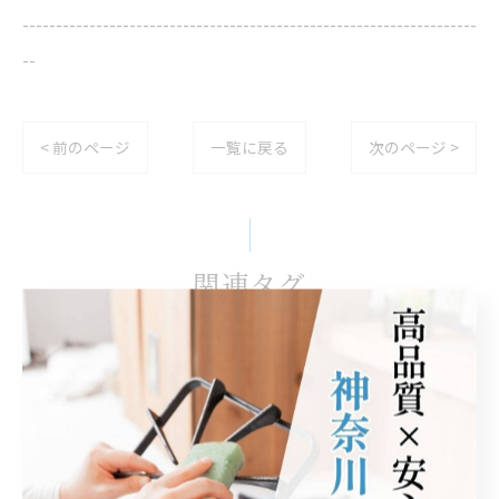
--------------------------------------------------------------------
--
< 前のページ
一覧に戻る
次のページ >
関連タグ
#ハウスダスト
#埃
#エアコンクリーニング
#カビ
#アレルギー
#神奈川
#平塚市
#茅ヶ崎市
#伊勢原市
#藤沢市
#厚木市