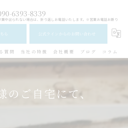
090-6393-8339
作業中出られない場合は、折り返しお電話いたします。※営業お電話お断り
ちら
公式ラインからのお問い合わせ
る質問
当社の特徴
会社概要
ブログ
コラム
レンジフード
水回り
様のご自宅にて、
キッチン
換気扇
トイレ